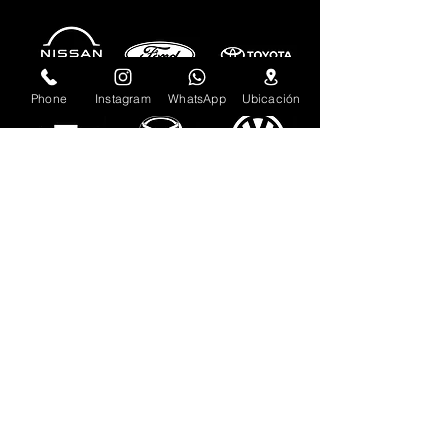
de seguridad.
altos niveles de seguridad.
Phone
Instagram
WhatsApp
Ubicación
Ingresa tu dirección de email
Suscribirse
Contáctanos y agenda tu servicio. Un
completo equipo de profesionales
estará presto a atenderte.