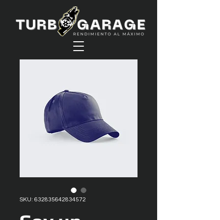
SKU: 632835642834572